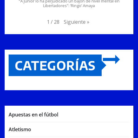
“A Junior lo ha perjudicado un bajón de nivel mental en
Libertadores”: ‘Ringo’ Amaya
Siguiente
»
1
/
28
CATEGORÍAS
Apuestas en el fútbol
Atletismo