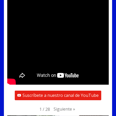
Suscríbete a nuestro canal de YouTube
Siguiente
»
1
/
28