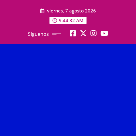
Saltar
viernes, 7 agosto 2026
al
contenido
9:44:34 AM
Síguenos