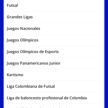
Futsal
Grandes Ligas
Juegos Nacionales
Juegos Olímpicos
Juegos Olímpicos de Esports
Juegos Panamericanos Junior
Kartismo
Liga Colombiana de Futsal
Liga de baloncesto profesional de Colombia