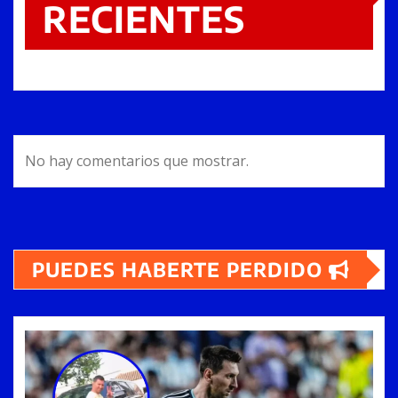
RECIENTES
No hay comentarios que mostrar.
PUEDES HABERTE PERDIDO