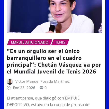
EMPUJE AFICIONADO
TENIS
”Es un orgullo ser el único
barranquillero en el cuadro
principal“: Chetán Vásquez va por
el Mundial Juvenil de Tenis 2026
Víctor Manuel Posada Martínez
Ene 23, 2026
0
El atlanticense, que dialogó con EMPUJE
DEPORTIVO, estuvo en la rueda de prensa de