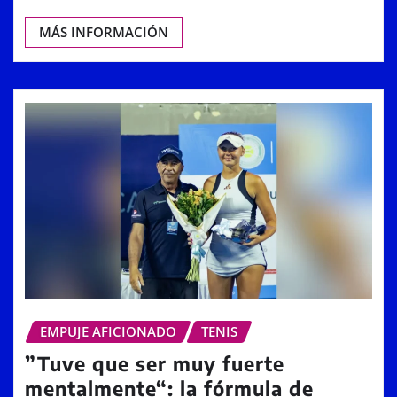
MÁS INFORMACIÓN
EMPUJE AFICIONADO
TENIS
”Tuve que ser muy fuerte
mentalmente“: la fórmula de