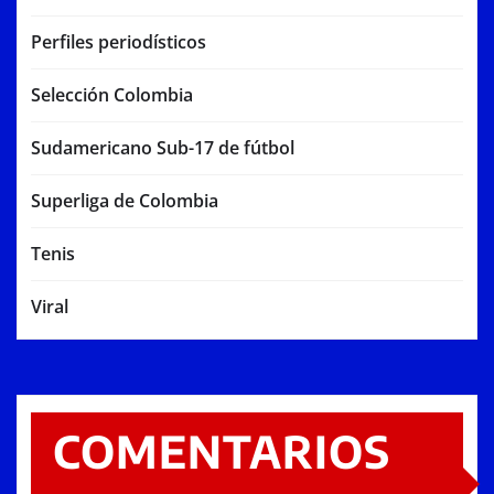
Perfiles periodísticos
Selección Colombia
Sudamericano Sub-17 de fútbol
Superliga de Colombia
Tenis
Viral
COMENTARIOS