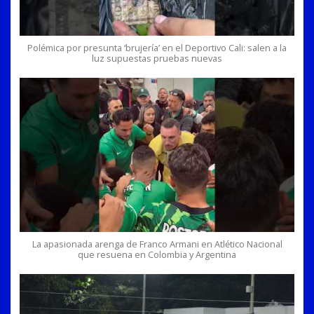
Polémica por presunta ‘brujería’ en el Deportivo Cali: salen a la
luz supuestas pruebas nuevas
La apasionada arenga de Franco Armani en Atlético Nacional
que resuena en Colombia y Argentina