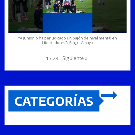
“A Junior lo ha perjudicado un bajón de nivel mental en
Libertadores”: ‘Ringo’ Amaya
Siguiente
»
1
/
28
CATEGORÍAS