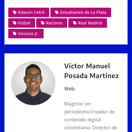
p
at
c
ss
ai
k
Edwuin Cetré
Estudiantes de La Plata
y
s
e
e
l
e
Fútbol
Racismo
Real Madrid
Li
A
b
n
dI
n
p
o
g
n
Vinicius Jr.
k
p
o
er
k
Víctor Manuel
Posada Martínez
Web:
Magíster en
periodismo/creador de
contenido digital
colombiano. Director de