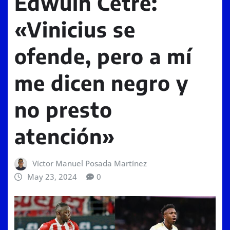
Edwuin Cetré:
«Vinicius se
ofende, pero a mí
me dicen negro y
no presto
atención»
Víctor Manuel Posada Martínez
May 23, 2024
0