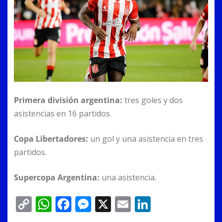
Primera división argentina:
tres goles y dos
asistencias en 16 partidos.
Copa Libertadores:
un gol y una asistencia en tres
partidos.
Supercopa Argentina:
una asistencia.
C
W
F
M
X
E
Li
o
h
a
e
m
n