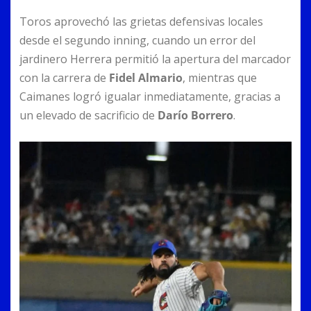
Toros aprovechó las grietas defensivas locales
desde el segundo inning, cuando un error del
jardinero Herrera permitió la apertura del marcador
con la carrera de
Fidel Almario
, mientras que
Caimanes logró igualar inmediatamente, gracias a
un elevado de sacrificio de
Darío Borrero
.