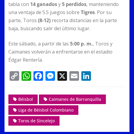
tabla con
14 ganados
y
5 perdidos
, manteniendo
una ventaja de 5.5 juegos sobre
Tigres
. Por su
parte, Toros
(8-12)
recorta distancias en la parte
baja, buscando salir del último lugar.
Este sábado, a partir de las
5:00 p. m.
, Toros y
Caimanes volverán a enfrentarse en el estadio
Édgar Rentería.
C
W
F
M
X
E
Li
o
h
a
e
m
n
p
at
c
ss
ai
k
Béisbol
Caimanes de Barranquilla
y
s
e
e
l
e
Liga de Béisbol Colombiano
Li
A
b
n
dI
n
p
o
g
n
Toros de Sincelejo
k
p
o
er