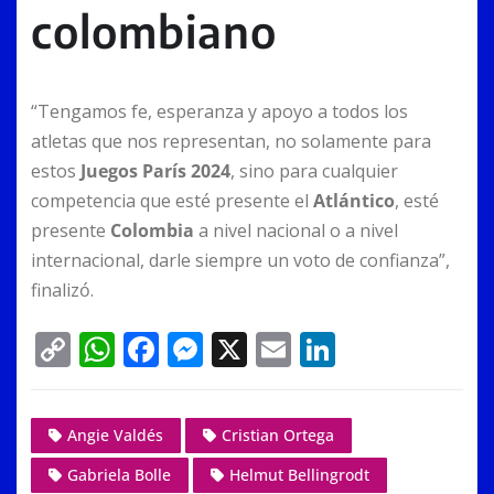
colombiano
“Tengamos fe, esperanza y apoyo a todos los
atletas que nos representan, no solamente para
estos
Juegos París 2024
, sino para cualquier
competencia que esté presente el
Atlántico
, esté
presente
Colombia
a nivel nacional o a nivel
internacional, darle siempre un voto de confianza”,
finalizó.
C
W
F
M
X
E
Li
o
h
a
e
m
n
p
at
c
ss
ai
k
Angie Valdés
Cristian Ortega
y
s
e
e
l
e
Gabriela Bolle
Helmut Bellingrodt
Li
A
b
n
dI