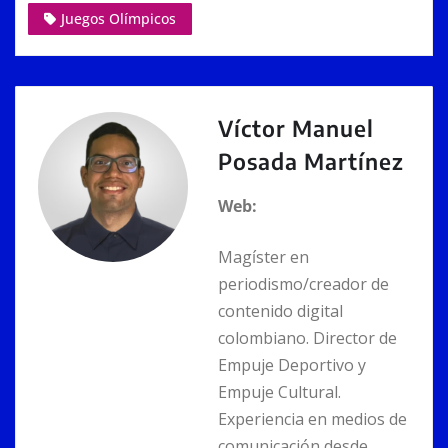
n
p
o
g
n
Juegos Olímpicos
k
p
o
er
k
Víctor Manuel
Posada Martínez
Web:
Magíster en
periodismo/creador de
contenido digital
colombiano. Director de
Empuje Deportivo y
Empuje Cultural.
Experiencia en medios de
comunicación desde