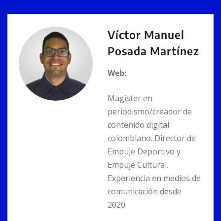
n
p
o
g
n
k
p
o
er
k
Víctor Manuel
Posada Martínez
Web:
Magíster en
periodismo/creador de
contenido digital
colombiano. Director de
Empuje Deportivo y
Empuje Cultural.
Experiencia en medios de
comunicación desde
2020.